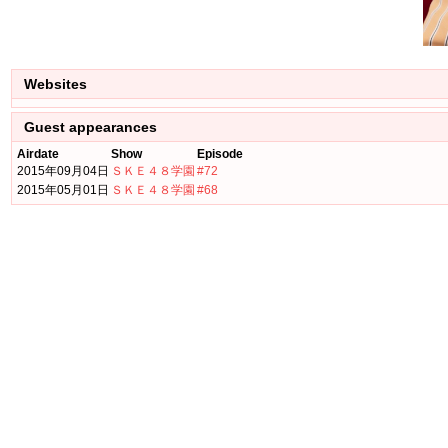
Websites
Guest appearances
Airdate
Show
Episode
2015年09月04日
ＳＫＥ４８学園
#72
2015年05月01日
ＳＫＥ４８学園
#68