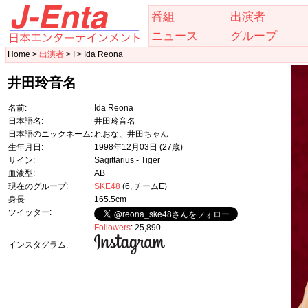
番組
出演者
ニュース
グループ
Home >
出演者
> I > Ida Reona
井田玲音名
名前:
Ida Reona
日本語名:
井田玲音名
日本語のニックネーム:
れおな、井田ちゃん
生年月日:
1998年12月03日
(27歳)
サイン:
Sagittarius - Tiger
血液型:
AB
現在のグループ:
SKE48
(6, チームE)
身長
165.5cm
ツイッター:
Followers
: 25,890
インスタグラム: