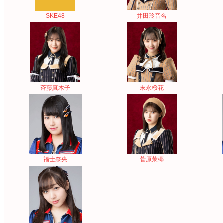
SKE48
井田玲音名
斉藤真木子
末永桜花
福士奈央
菅原茉椰