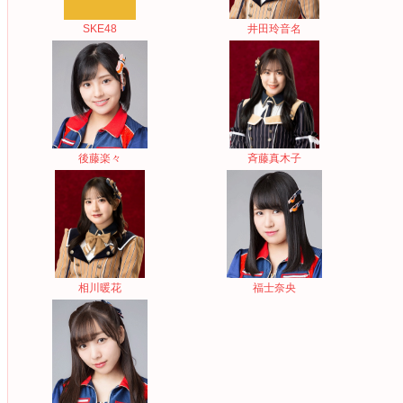
SKE48
井田玲音名
後藤楽々
斉藤真木子
相川暖花
福士奈央