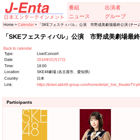
番組
出演者
ニュース
グループ
Home >
Calendar
> 「SKEフェスティバル」公演 市野成美劇場最終公演 (チーム
「SKEフェスティバル」公演 市野成美劇場最終公
Back to calendar
Type:
Live/Concert
Date:
2018年03月27日
Time:
18:00
Location:
SKE48劇場 (名古屋市、愛知県)
Country:
日本
Link:
https://ticket.akb48-group.com/home/detail_live_theaterTV
Participants