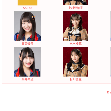
SKE48
上村亜柚香
日高優月
末永桜花
白井琴望
相川暖花
Eng