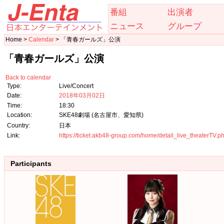
番組
出演者
ニュース
グループ
Home >
Calendar
> 「青春ガールズ」公演
「青春ガールズ」公演
Back to calendar
Type:
Live/Concert
Date:
2018年03月02日
Time:
18:30
Location:
SKE48劇場 (名古屋市、愛知県)
Country:
日本
Link:
https://ticket.akb48-group.com/home/detail_live_theaterTV
Participants