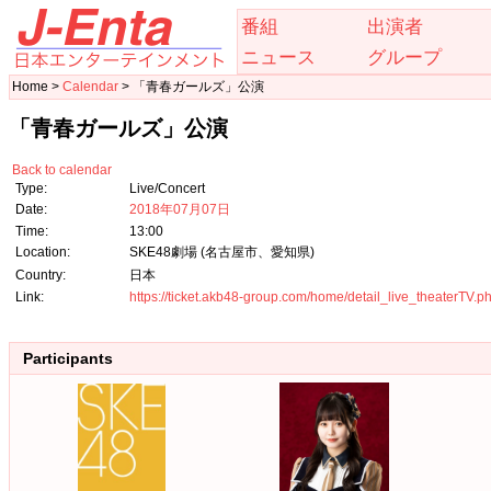
番組
出演者
ニュース
グループ
Home >
Calendar
> 「青春ガールズ」公演
「青春ガールズ」公演
Back to calendar
Type:
Live/Concert
Date:
2018年07月07日
Time:
13:00
Location:
SKE48劇場 (名古屋市、愛知県)
Country:
日本
Link:
https://ticket.akb48-group.com/home/detail_live_theaterTV
Participants