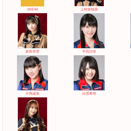
SKE48
上村亜柚香
倉島杏実
平田詩奈
片岡成美
白雪希明