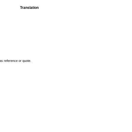
Translation
as reference or quote.