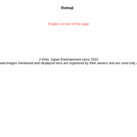
Romaji
English version of this page
J-Enta: Japan Entertainment since 2010
 and images mentioned and displayed here are registered by their owners and are used only 