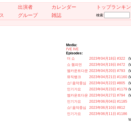
出演者
カレンダー
トップランキン
ス
グループ
雑誌
検索
Media:
I'VE IVE
Episodes:
더 쇼
2023年04月18日 #322
(
쇼 챔피언
2023年04月19日 #472
(
엠카운트다운
2023年04月20日 #793
(
뮤직뱅크
2023年04月21日 #1160
(
쇼! 음악중심
2023年04月22日 #805
(
인기가요
2023年04月23日 #1179
(
엠카운트다운
2023年04月27日 #794
(
인기가요
2023年06月04日 #1185
쇼! 음악중심
2023年06月10日 #812
인기가요
2023年06月11日 #1186
W