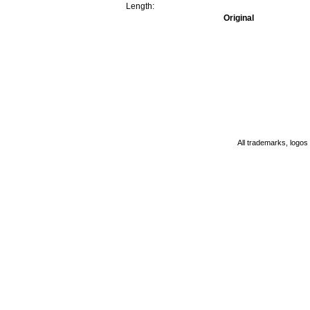
Length:
Original
All trademarks, logos