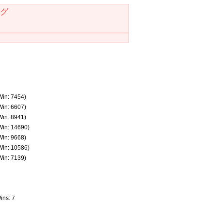
グ
Win: 7454)
Win: 6607)
Win: 8941)
Win: 14690)
Win: 9668)
Win: 10586)
Win: 7139)
ins: 7