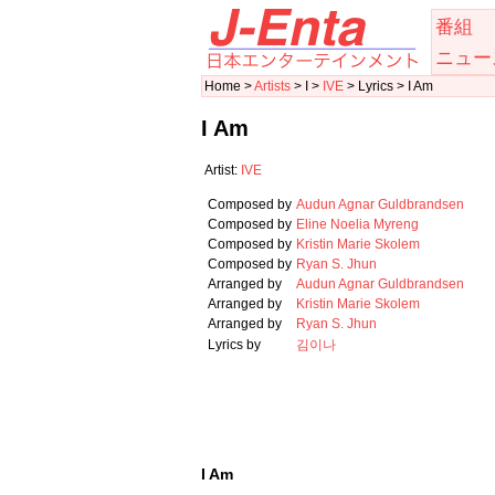
番組
ニュー
Home >
Artists
> I >
IVE
> Lyrics > I Am
I Am
Artist:
IVE
Composed by
Audun Agnar Guldbrandsen
Composed by
Eline Noelia Myreng
Composed by
Kristin Marie Skolem
Composed by
Ryan S. Jhun
Arranged by
Audun Agnar Guldbrandsen
Arranged by
Kristin Marie Skolem
Arranged by
Ryan S. Jhun
Lyrics by
김이나
I Am