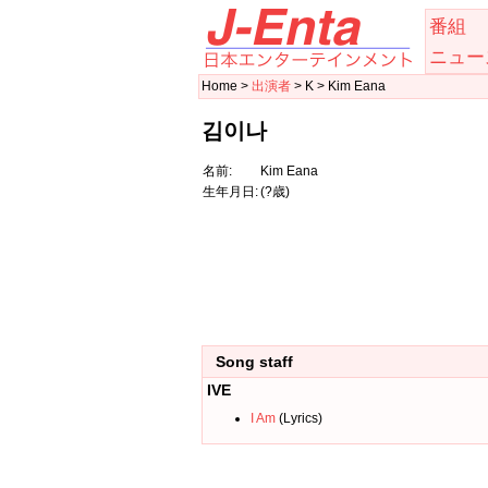
番組
ニュー
Home >
出演者
> K > Kim Eana
김이나
名前:
Kim Eana
生年月日:
(?歳)
Song staff
IVE
I Am
(Lyrics)