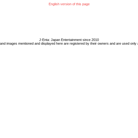
English version of this page
J-Enta: Japan Entertainment since 2010
 and images mentioned and displayed here are registered by their owners and are used only 