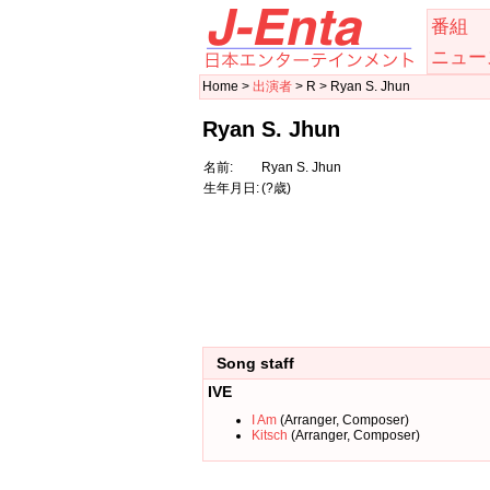
番組
ニュー
Home >
出演者
> R > Ryan S. Jhun
Ryan S. Jhun
名前:
Ryan S. Jhun
生年月日:
(?歳)
Song staff
IVE
I Am
(Arranger, Composer)
Kitsch
(Arranger, Composer)