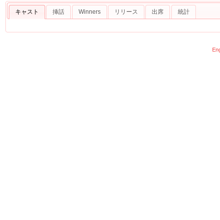
キャスト
挿話
Winners
リリース
出席
統計
Eng