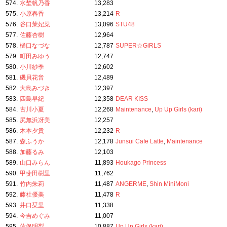
574.
水埜帆乃香
13,283
575.
小原春香
13,214
R
576.
谷口茉妃菜
13,096
STU48
577.
佐藤杏樹
12,964
578.
樋口なづな
12,787
SUPER☆GiRLS
579.
町田みゆう
12,747
580.
小川紗季
12,602
581.
磯貝花音
12,489
582.
大島みづき
12,397
583.
四島早紀
12,358
DEAR KISS
584.
古川小夏
12,268
Maintenance
,
Up Up Girls (kari)
585.
尻無浜冴美
12,257
586.
木本夕貴
12,232
R
587.
森ふうか
12,178
Junsui Cafe Latte
,
Maintenance
588.
加藤るみ
12,103
589.
山口みらん
11,893
Houkago Princess
590.
甲斐田樹里
11,762
591.
竹内朱莉
11,487
ANGERME
,
Shin MiniMoni
592.
藤社優美
11,478
R
593.
井口栞里
11,338
594.
今吉めぐみ
11,007
595.
佐保明梨
10,887
Up Up Girls (kari)