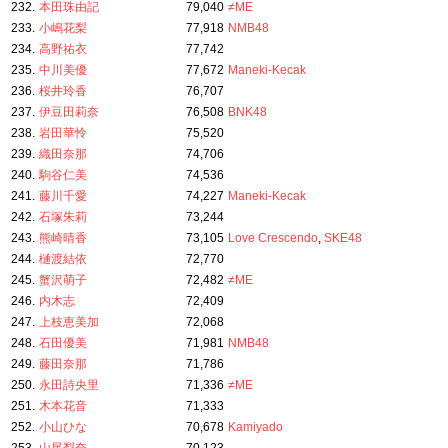
232.
本田珠由記
79,040
≠ME
233.
小嶋花梨
77,918
NMB48
234.
高野祐衣
77,742
235.
中川美優
77,672
Maneki-Kecak
236.
桜井玲香
76,707
237.
伊豆田莉奈
76,508
BNK48
238.
岩田華怜
75,520
239.
織田奈那
74,706
240.
駒谷仁美
74,536
241.
藤川千愛
74,227
Maneki-Kecak
242.
石塚朱莉
73,244
243.
熊崎晴香
73,105
Love Crescendo
,
SKE48
244.
樋渡結依
72,770
245.
蟹沢萌子
72,482
≠ME
246.
内木志
72,409
247.
上枝恵美加
72,068
248.
石田優美
71,981
NMB48
249.
藤田奈那
71,786
250.
永田詩央里
71,336
≠ME
251.
木本花音
71,333
252.
小山ひな
70,678
Kamiyado