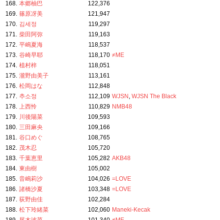
168.
本郷柚巴
122,376
169.
篠原冴美
121,947
170.
김세정
119,297
171.
柴田阿弥
119,163
172.
平嶋夏海
118,537
173.
谷崎早耶
118,170
≠ME
174.
植村梓
118,051
175.
瀧野由美子
113,161
176.
松岡はな
112,848
177.
추소정
112,109
WJSN
,
WJSN The Black
178.
上西怜
110,829
NMB48
179.
川後陽菜
109,593
180.
三田麻央
109,166
181.
谷口めぐ
108,765
182.
茂木忍
105,720
183.
千葉恵里
105,282
AKB48
184.
東由樹
105,002
185.
音嶋莉沙
104,026
=LOVE
186.
諸橋沙夏
103,348
=LOVE
187.
荻野由佳
102,284
188.
松下玲緒菜
102,060
Maneki-Kecak