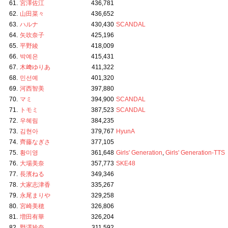
61.
宮澤佐江
436,781
62.
山田菜々
436,652
63.
ハルナ
430,430
SCANDAL
64.
矢吹奈子
425,196
65.
平野綾
418,009
66.
박예은
415,431
67.
木﨑ゆりあ
411,322
68.
민선예
401,320
69.
河西智美
397,880
70.
マミ
394,900
SCANDAL
71.
トモミ
387,523
SCANDAL
72.
우혜림
384,235
73.
김현아
379,767
HyunA
74.
齊藤なぎさ
377,105
75.
황미영
361,648
Girls' Generation
,
Girls' Generation-TTS
76.
大場美奈
357,773
SKE48
77.
長濱ねる
349,346
78.
大家志津香
335,267
79.
永尾まりや
329,258
80.
宮崎美穂
326,806
81.
増田有華
326,204
82.
野澤玲奈
311,592