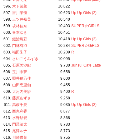
596.
木下綾菜
10,822
597.
吉川茉優
10,623
Up Up Girls (2)
598.
三ツ井裕美
10,540
599.
坂林佳奈
10,493
SUPER☆GiRLS
600.
春本ゆき
10,451
601.
鍛治島彩
10,418
Up Up Girls (2)
602.
門林有羽
10,284
SUPER☆GiRLS
603.
福田朱子
10,209
R
604.
さいごうみずき
10,095
605.
石原美沙紀
9,730
Junsui Cafe Latte
606.
玉川来夢
9,658
607.
照井穂乃佳
9,600
608.
山田恵里伽
9,455
609.
大河内美紗
9,400
R
610.
藤原あずさ
9,258
611.
高萩千夏
9,035
Up Up Girls (2)
612.
西恵利香
8,877
613.
水野結愛
8,868
614.
門澤清太
8,783
615.
尾澤ルナ
8,773
616.
川崎優菜
8,755