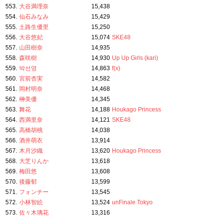
553.
大谷満理奈
15,438
554.
仙石みなみ
15,429
555.
土路生優里
15,250
556.
大谷悠妃
15,074
SKE48
557.
山田樹奈
14,935
558.
森咲樹
14,930
Up Up Girls (kari)
559.
박선영
14,863
f(x)
560.
宮前杏実
14,582
561.
岡村明奈
14,468
562.
榊美優
14,345
563.
舞花
14,188
Houkago Princess
564.
西満里奈
14,121
SKE48
565.
高橋胡桃
14,038
566.
酒井萌衣
13,914
567.
木月沙織
13,620
Houkago Princess
568.
大芝りんか
13,618
569.
梅田悠
13,608
570.
後藤郁
13,599
571.
フォンチー
13,545
572.
小林智絵
13,524
unFinale Tokyo
573.
佐々木璃花
13,316