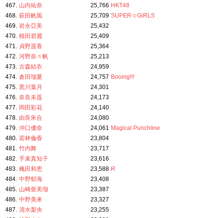
467.
山内祐奈
25,766
HKT48
468.
萩田帆風
25,709
SUPER☆GiRLS
469.
岩永亞美
25,432
470.
植田碧麗
25,409
471.
貞野遥香
25,364
472.
河野奈々帆
25,213
473.
古森結衣
24,959
474.
倉田瑠夏
24,757
Booing!!!
475.
黒川葉月
24,301
476.
奈良未遥
24,173
477.
岡田彩花
24,140
478.
由良朱合
24,080
479.
沖口優奈
24,061
Magical Punchline
480.
若林倫香
23,804
481.
竹内舞
23,717
482.
手束真知子
23,616
483.
穐田和恵
23,588
R
484.
中野郁海
23,408
485.
山崎亜美瑠
23,387
486.
中野美来
23,327
487.
清水梨央
23,255