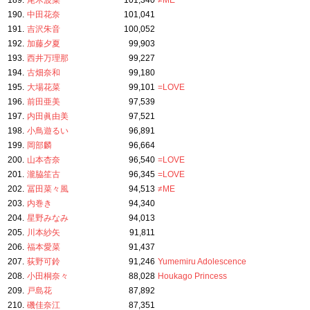
189.
尾木波菜
101,340
≠ME
190.
中田花奈
101,041
191.
吉沢朱音
100,052
192.
加藤夕夏
99,903
193.
西井万理那
99,227
194.
古畑奈和
99,180
195.
大場花菜
99,101
=LOVE
196.
前田亜美
97,539
197.
内田眞由美
97,521
198.
小鳥遊るい
96,891
199.
岡部麟
96,664
200.
山本杏奈
96,540
=LOVE
201.
瀧脇笙古
96,345
=LOVE
202.
冨田菜々風
94,513
≠ME
203.
内巻き
94,340
204.
星野みなみ
94,013
205.
川本紗矢
91,811
206.
福本愛菜
91,437
207.
荻野可鈴
91,246
Yumemiru Adolescence
208.
小田桐奈々
88,028
Houkago Princess
209.
戸島花
87,892
210.
磯佳奈江
87,351