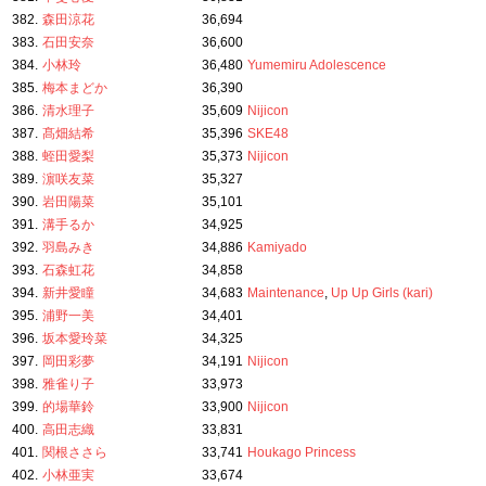
382.
森田涼花
36,694
383.
石田安奈
36,600
384.
小林玲
36,480
Yumemiru Adolescence
385.
梅本まどか
36,390
386.
清水理子
35,609
Nijicon
387.
髙畑結希
35,396
SKE48
388.
蛭田愛梨
35,373
Nijicon
389.
濵咲友菜
35,327
390.
岩田陽菜
35,101
391.
溝手るか
34,925
392.
羽島みき
34,886
Kamiyado
393.
石森虹花
34,858
394.
新井愛瞳
34,683
Maintenance
,
Up Up Girls (kari)
395.
浦野一美
34,401
396.
坂本愛玲菜
34,325
397.
岡田彩夢
34,191
Nijicon
398.
雅雀り子
33,973
399.
的場華鈴
33,900
Nijicon
400.
高田志織
33,831
401.
関根ささら
33,741
Houkago Princess
402.
小林亜実
33,674