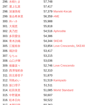
296.
水樹たま
57,748
297.
運上弘菜
57,417
298.
深瀬美桜
57,379
Maneki-Kecak
299.
落合希来里
56,359
≠ME
300.
外ハネ
55,988
301.
大堀恵
55,818
302.
真乃想
54,516
Aphrodite
303.
多田愛佳
54,386
304.
青木詩織
54,344
SKE48
305.
江籠裕奈
53,854
Love Crescendo
,
SKE48
306.
堀詩音
53,417
307.
なちゅ
53,215
308.
山口夕輝
53,036
309.
後藤楽々
52,746
Love Crescendo
310.
西澤瑠莉奈
52,310
311.
田北香世子
51,870
312.
羽島めい
51,519
Kamiyado
313.
坂口理子
51,511
314.
松田美里
51,085
World Standard
315.
中野麗来
50,607
316.
松本日向
50,522