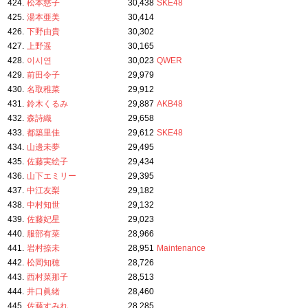
424.
松本慈子
30,438
SKE48
425.
湯本亜美
30,414
426.
下野由貴
30,302
427.
上野遥
30,165
428.
이시연
30,023
QWER
429.
前田令子
29,979
430.
名取稚菜
29,912
431.
鈴木くるみ
29,887
AKB48
432.
森詩織
29,658
433.
都築里佳
29,612
SKE48
434.
山邊未夢
29,495
435.
佐藤実絵子
29,434
436.
山下エミリー
29,395
437.
中江友梨
29,182
438.
中村知世
29,132
439.
佐藤妃星
29,023
440.
服部有菜
28,966
441.
岩村捺未
28,951
Maintenance
442.
松岡知穂
28,726
443.
西村菜那子
28,513
444.
井口眞緒
28,460
445.
佐藤すみれ
28,285