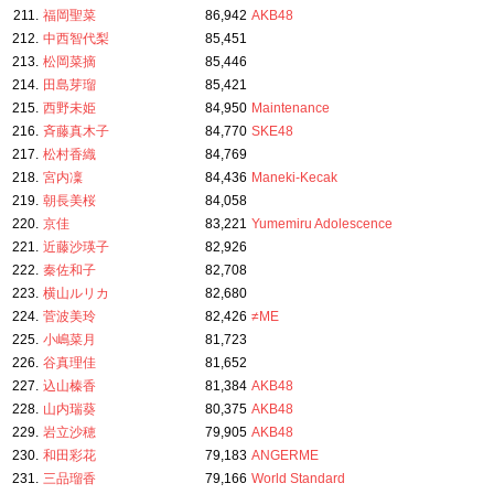
211.
福岡聖菜
86,942
AKB48
212.
中西智代梨
85,451
213.
松岡菜摘
85,446
214.
田島芽瑠
85,421
215.
西野未姫
84,950
Maintenance
216.
斉藤真木子
84,770
SKE48
217.
松村香織
84,769
218.
宮内凜
84,436
Maneki-Kecak
219.
朝長美桜
84,058
220.
京佳
83,221
Yumemiru Adolescence
221.
近藤沙瑛子
82,926
222.
秦佐和子
82,708
223.
横山ルリカ
82,680
224.
菅波美玲
82,426
≠ME
225.
小嶋菜月
81,723
226.
谷真理佳
81,652
227.
込山榛香
81,384
AKB48
228.
山内瑞葵
80,375
AKB48
229.
岩立沙穂
79,905
AKB48
230.
和田彩花
79,183
ANGERME
231.
三品瑠香
79,166
World Standard