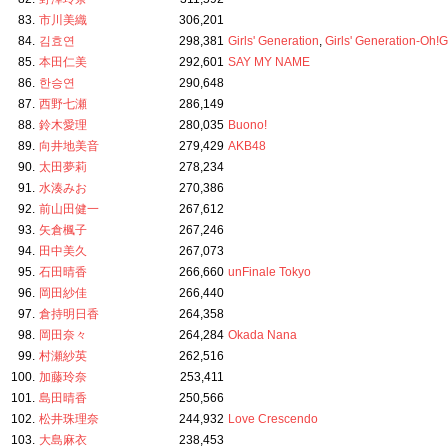
83.
市川美織
306,201
84.
김효연
298,381
Girls' Generation
,
Girls' Generation-Oh!
85.
本田仁美
292,601
SAY MY NAME
86.
한승연
290,648
87.
西野七瀬
286,149
88.
鈴木愛理
280,035
Buono!
89.
向井地美音
279,429
AKB48
90.
太田夢莉
278,234
91.
水湊みお
270,386
92.
前山田健一
267,612
93.
矢倉楓子
267,246
94.
田中美久
267,073
95.
石田晴香
266,660
unFinale Tokyo
96.
岡田紗佳
266,440
97.
倉持明日香
264,358
98.
岡田奈々
264,284
Okada Nana
99.
村瀬紗英
262,516
100.
加藤玲奈
253,411
101.
島田晴香
250,566
102.
松井珠理奈
244,932
Love Crescendo
103.
大島麻衣
238,453