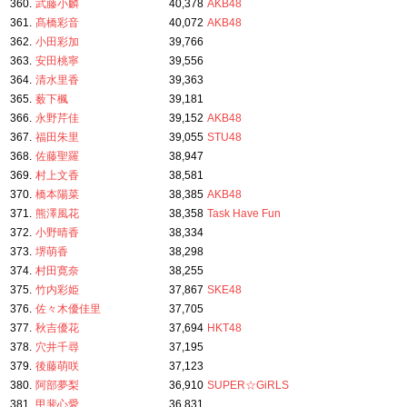
360.
武藤小麟
40,378
AKB48
361.
髙橋彩音
40,072
AKB48
362.
小田彩加
39,766
363.
安田桃寧
39,556
364.
清水里香
39,363
365.
薮下楓
39,181
366.
永野芹佳
39,152
AKB48
367.
福田朱里
39,055
STU48
368.
佐藤聖羅
38,947
369.
村上文香
38,581
370.
橋本陽菜
38,385
AKB48
371.
熊澤風花
38,358
Task Have Fun
372.
小野晴香
38,334
373.
堺萌香
38,298
374.
村田寛奈
38,255
375.
竹内彩姫
37,867
SKE48
376.
佐々木優佳里
37,705
377.
秋吉優花
37,694
HKT48
378.
穴井千尋
37,195
379.
後藤萌咲
37,123
380.
阿部夢梨
36,910
SUPER☆GiRLS
381.
甲斐心愛
36,831