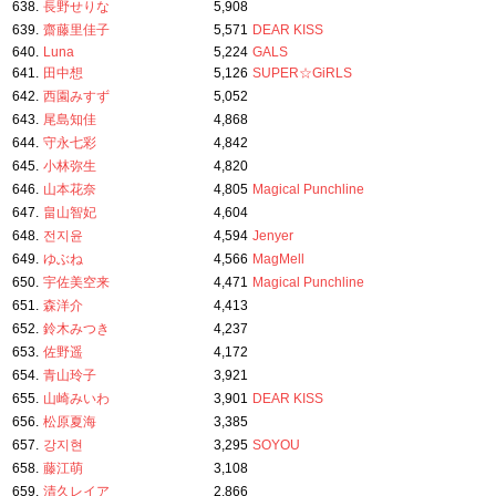
638.
長野せりな
5,908
639.
齋藤里佳子
5,571
DEAR KISS
640.
Luna
5,224
GALS
641.
田中想
5,126
SUPER☆GiRLS
642.
西園みすず
5,052
643.
尾島知佳
4,868
644.
守永七彩
4,842
645.
小林弥生
4,820
646.
山本花奈
4,805
Magical Punchline
647.
畠山智妃
4,604
648.
전지윤
4,594
Jenyer
649.
ゆぶね
4,566
MagMell
650.
宇佐美空来
4,471
Magical Punchline
651.
森洋介
4,413
652.
鈴木みつき
4,237
653.
佐野遥
4,172
654.
青山玲子
3,921
655.
山崎みいわ
3,901
DEAR KISS
656.
松原夏海
3,385
657.
강지현
3,295
SOYOU
658.
藤江萌
3,108
659.
清久レイア
2,866