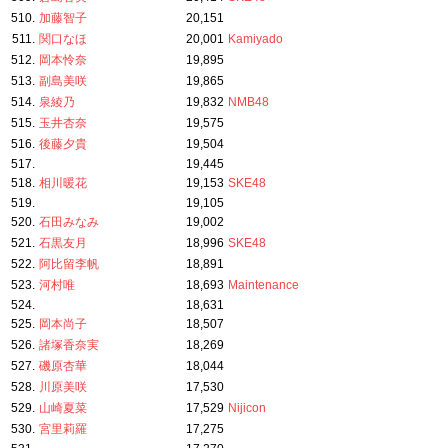
510.
加藤智子
20,151
511.
関口なほ
20,001
Kamiyado
512.
岡本怜奈
19,895
513.
副島美咲
19,865
514.
泉綾乃
19,832
NMB48
515.
玉井杏奈
19,575
516.
後藤夕貴
19,504
517.
19,445
518.
相川暖花
19,153
SKE48
519.
19,105
520.
石田みなみ
19,002
521.
石黒友月
18,996
SKE48
522.
阿比留李帆
18,891
523.
河村唯
18,693
Maintenance
524.
18,631
525.
岡本尚子
18,507
526.
諸塚香奈実
18,269
527.
磯原杏華
18,044
528.
川原美咲
17,530
529.
山崎夏菜
17,529
Nijicon
530.
宮里莉羅
17,275