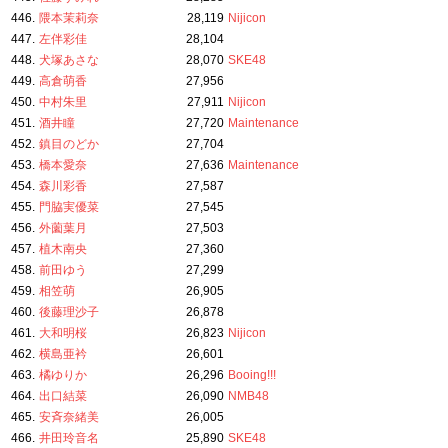
446.
隈本茉莉奈
28,119
Nijicon
447.
左伴彩佳
28,104
448.
犬塚あさな
28,070
SKE48
449.
高倉萌香
27,956
450.
中村朱里
27,911
Nijicon
451.
酒井瞳
27,720
Maintenance
452.
鎮目のどか
27,704
453.
橋本愛奈
27,636
Maintenance
454.
森川彩香
27,587
455.
門脇実優菜
27,545
456.
外薗葉月
27,503
457.
植木南央
27,360
458.
前田ゆう
27,299
459.
相笠萌
26,905
460.
後藤理沙子
26,878
461.
大和明桜
26,823
Nijicon
462.
横島亜衿
26,601
463.
橘ゆりか
26,296
Booing!!!
464.
出口結菜
26,090
NMB48
465.
安斉奈緒美
26,005
466.
井田玲音名
25,890
SKE48