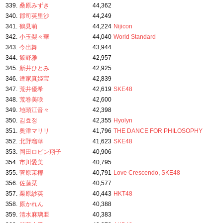
339.
桑原みずき
44,362
340.
郡司英里沙
44,249
341.
鶴見萌
44,224
Nijicon
342.
小玉梨々華
44,040
World Standard
343.
今出舞
43,944
344.
飯野雅
42,957
345.
新井ひとみ
42,925
346.
達家真姫宝
42,839
347.
荒井優希
42,619
SKE48
348.
荒巻美咲
42,600
349.
地頭江音々
42,398
350.
김효정
42,355
Hyolyn
351.
奥津マリリ
41,796
THE DANCE FOR PHILOSOPHY
352.
北野瑠華
41,623
SKE48
353.
岡田ロビン翔子
40,906
354.
市川愛美
40,795
355.
菅原茉椰
40,791
Love Crescendo
,
SKE48
356.
佐藤栞
40,577
357.
栗原紗英
40,443
HKT48
358.
原かれん
40,388
359.
清水麻璃亜
40,383