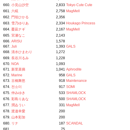
660.
小見山沙空
2,833
Tokyo Cute Cute
661.
六椛
2,758
MagMell
662.
門垣ひかる
2,356
663.
雪乃ゆりあ
2,334
Houkago Princess
664.
憂凪ナギ
2,167
MagMell
665.
宮瀬なこ
2,143
666.
ARISU
1,578
667.
Juli
1,393
GALS
668.
清水ひまわり
1,272
669.
長谷川るみ
1,228
670.
NOA
1,093
671.
新里菜摘
1,041
Aphrodite
672.
Marine
958
GALS
673.
古橋舞悠
918
Maintenance
674.
전소미
917
SOMI
675.
仲みゆき
533
SHAMLOCK
676.
彩島りあな
500
SHAMLOCK
677.
潤ゐうい
331
MagMell
678.
渡邉幸愛
200
679.
山本彩加
200
680.
リナ
187
SCANDAL
681.
75