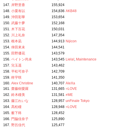
147.
岸野里香
155,924
148.
小栗有以
154,836
AKB48
149.
沖田彩華
153,654
150.
武藤十夢
152,168
151.
木下百花
150,031
152.
川上礼奈
147,354
153.
根本凪
144,913
Nijicon
154.
倖田來未
144,541
155.
田野優花
143,579
156.
ペイトン尚未
143,545
Liela!
,
Maintenance
157.
兒玉遥
143,462
158.
平松可奈子
142,709
159.
柊宇咲
141,350
160.
Alex Christine
140,707
AleXa
161.
齋藤樹愛羅
131,665
=LOVE
162.
鈴木瞳美
131,581
≠ME
163.
藤江れいな
128,957
unFinale Tokyo
164.
髙松瞳
128,948
=LOVE
165.
薮下柊
128,452
166.
門脇佳奈子
125,890
167.
野呂佳代
125,477