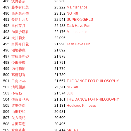
488.
浅野杏奈
23,230
489.
藤本有紀美
23,222
Maintenance
490.
西潟茉莉奈
23,152
NGT48
491.
長尾しおり
22,541
SUPER☆GiRLS
492.
里仲菜月
22,483
Task Have Fun
493.
加藤沙耶香
22,176
Maintenance
494.
大川莉央
22,096
495.
白岡今日花
21,990
Task Have Fun
496.
稲垣香織
21,892
497.
吉橋亜理砂
21,878
498.
今田美奈
21,791
499.
内村莉彩
21,779
500.
髙橋彩香
21,730
501.
日向 ハル
21,657
THE DANCE FOR PHILOSOPHY
502.
清司麗菜
21,611
NGT48
503.
ゆらね
21,574
Juju
504.
佐藤まりあ
21,161
THE DANCE FOR PHILOSOPHY
505.
道重佐保
21,131
Houkago Princess
506.
山田野絵
20,981
507.
矢方美紀
20,600
508.
吉田華恋
20,495
509.
倉島杏実
20,414
SKE48