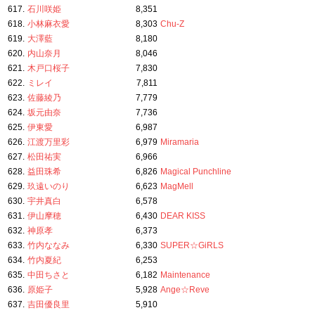
617.
石川咲姫
8,351
618.
小林麻衣愛
8,303
Chu-Z
619.
大澤藍
8,180
620.
内山奈月
8,046
621.
木戸口桜子
7,830
622.
ミレイ
7,811
623.
佐藤綾乃
7,779
624.
坂元由奈
7,736
625.
伊東愛
6,987
626.
江渡万里彩
6,979
Miramaria
627.
松田祐実
6,966
628.
益田珠希
6,826
Magical Punchline
629.
玖遠いのり
6,623
MagMell
630.
宇井真白
6,578
631.
伊山摩穂
6,430
DEAR KISS
632.
神原孝
6,373
633.
竹内ななみ
6,330
SUPER☆GiRLS
634.
竹内夏紀
6,253
635.
中田ちさと
6,182
Maintenance
636.
原姫子
5,928
Ange☆Reve
637.
吉田優良里
5,910