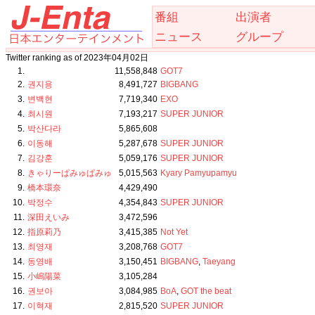
番組
出演者
ニュース
グループ
Twitter ranking as of 2023年04月02日
1.
11,558,848
GOT7
2.
권지용
8,491,727
BIGBANG
3.
변백현
7,719,340
EXO
4.
최시원
7,193,217
SUPER JUNIOR
5.
박산다라
5,865,608
6.
이동해
5,287,678
SUPER JUNIOR
7.
김강훈
5,059,176
SUPER JUNIOR
8.
きゃりーぱみゅぱみゅ
5,015,563
Kyary Pamyupamyu
9.
橋本環奈
4,429,490
10.
박정수
4,354,843
SUPER JUNIOR
11.
深田えいみ
3,472,596
12.
指原莉乃
3,415,385
Not Yet
13.
최영재
3,208,768
GOT7
14.
동영배
3,150,451
BIGBANG
,
Taeyang
15.
小嶋陽菜
3,105,284
16.
권보아
3,084,985
BoA
,
GOT the beat
17.
이혁재
2,815,520
SUPER JUNIOR