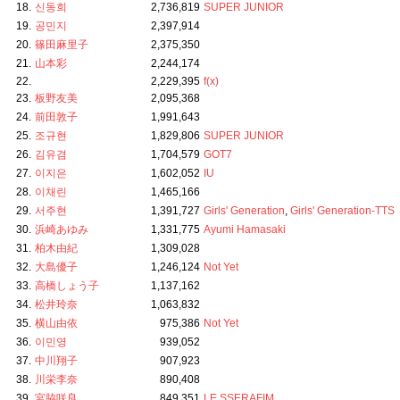
18.
신동희
2,736,819
SUPER JUNIOR
19.
공민지
2,397,914
20.
篠田麻里子
2,375,350
21.
山本彩
2,244,174
22.
2,229,395
f(x)
23.
板野友美
2,095,368
24.
前田敦子
1,991,643
25.
조규현
1,829,806
SUPER JUNIOR
26.
김유겸
1,704,579
GOT7
27.
이지은
1,602,052
IU
28.
이채린
1,465,166
29.
서주현
1,391,727
Girls' Generation
,
Girls' Generation-TTS
30.
浜崎あゆみ
1,331,775
Ayumi Hamasaki
31.
柏木由紀
1,309,028
32.
大島優子
1,246,124
Not Yet
33.
高橋しょう子
1,137,162
34.
松井玲奈
1,063,832
35.
横山由依
975,386
Not Yet
36.
이민영
939,052
37.
中川翔子
907,923
38.
川栄李奈
890,408
39.
宮脇咲良
849,351
LE SSERAFIM