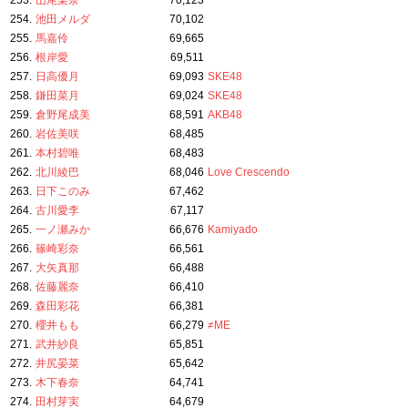
253.
山尾梨奈
70,123
254.
池田メルダ
70,102
255.
馬嘉伶
69,665
256.
根岸愛
69,511
257.
日高優月
69,093
SKE48
258.
鎌田菜月
69,024
SKE48
259.
倉野尾成美
68,591
AKB48
260.
岩佐美咲
68,485
261.
本村碧唯
68,483
262.
北川綾巴
68,046
Love Crescendo
263.
日下このみ
67,462
264.
古川愛李
67,117
265.
一ノ瀬みか
66,676
Kamiyado
266.
篠崎彩奈
66,561
267.
大矢真那
66,488
268.
佐藤麗奈
66,410
269.
森田彩花
66,381
270.
櫻井もも
66,279
≠ME
271.
武井紗良
65,851
272.
井尻晏菜
65,642
273.
木下春奈
64,741
274.
田村芽実
64,679