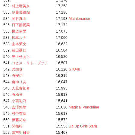
531.
17,270
532.
村上瑠美奈
17,258
533.
伊藤優絵瑠
17,236
534.
関谷真由
17,193
Maintenance
535.
日下部愛菜
17,172
536.
横道侑里
17,075
537.
松本ルナ
17,060
538.
山本茉央
16,632
539.
前田憂佳
16,584
540.
光上せあら
16,520
541.
コヒメ・リト・プッチ
16,507
542.
兵頭葵
16,220
STU48
543.
石安伊
16,219
544.
角ゆりあ
16,047
545.
人見古都音
15,995
546.
石橋蛍
15,918
547.
小西彩乃
15,641
548.
吉澤悠華
15,630
Magical Punchline
549.
村中有基
15,618
550.
伊藤祐奈
15,572
551.
関根梓
15,553
Up Up Girls (kari)
552.
冨吉明日香
15,467