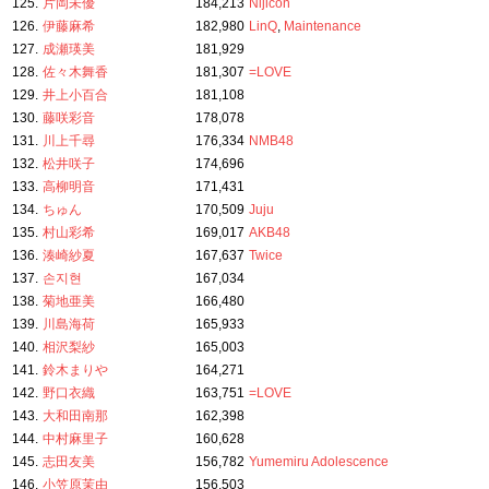
125.
片岡未優
184,213
Nijicon
126.
伊藤麻希
182,980
LinQ
,
Maintenance
127.
成瀬瑛美
181,929
128.
佐々木舞香
181,307
=LOVE
129.
井上小百合
181,108
130.
藤咲彩音
178,078
131.
川上千尋
176,334
NMB48
132.
松井咲子
174,696
133.
高柳明音
171,431
134.
ちゅん
170,509
Juju
135.
村山彩希
169,017
AKB48
136.
湊崎紗夏
167,637
Twice
137.
손지현
167,034
138.
菊地亜美
166,480
139.
川島海荷
165,933
140.
相沢梨紗
165,003
141.
鈴木まりや
164,271
142.
野口衣織
163,751
=LOVE
143.
大和田南那
162,398
144.
中村麻里子
160,628
145.
志田友美
156,782
Yumemiru Adolescence
146.
小笠原茉由
156,503