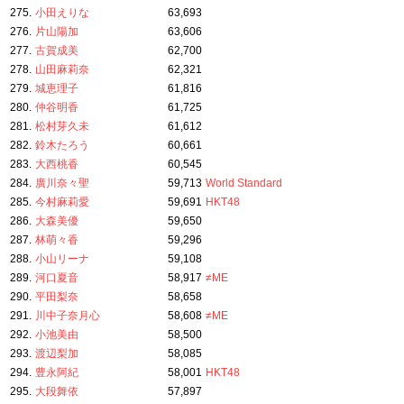
275.
小田えりな
63,693
276.
片山陽加
63,606
277.
古賀成美
62,700
278.
山田麻莉奈
62,321
279.
城恵理子
61,816
280.
仲谷明香
61,725
281.
松村芽久未
61,612
282.
鈴木たろう
60,661
283.
大西桃香
60,545
284.
廣川奈々聖
59,713
World Standard
285.
今村麻莉愛
59,691
HKT48
286.
大森美優
59,650
287.
林萌々香
59,296
288.
小山リーナ
59,108
289.
河口夏音
58,917
≠ME
290.
平田梨奈
58,658
291.
川中子奈月心
58,608
≠ME
292.
小池美由
58,500
293.
渡辺梨加
58,085
294.
豊永阿紀
58,001
HKT48
295.
大段舞依
57,897