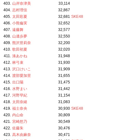
403.
山岸奈津美
33,114
404.
志村理佳
32,867
405.
太田彩夏
32,681
SKE48
406.
小熊倫実
32,652
407.
遠藤舞
32,577
408.
山邊歩夢
32,550
409.
熊沢世莉奈
32,200
410.
歌田初夏
32,020
411.
湊あかね
31,948
412.
林弓束
31,930
413.
沢口けいこ
31,909
414.
渡部愛加里
31,655
415.
出口陽
31,475
416.
水野まい
31,442
417.
河野早紀
31,154
418.
太田奈緒
31,083
419.
福士奈央
30,930
SKE48
420.
内山命
30,809
421.
宮崎想乃
30,549
422.
佐藤朱
30,476
423.
高木由麻奈
30,471