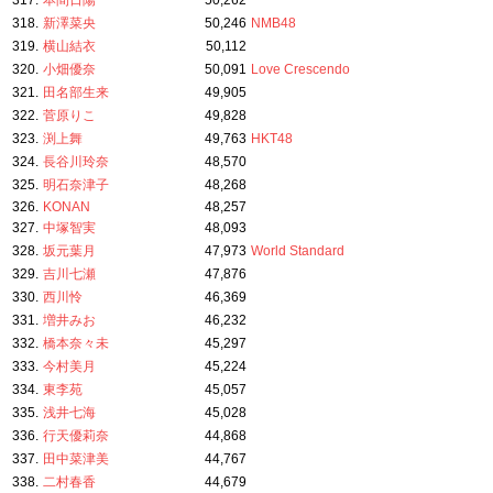
317.
本間日陽
50,262
318.
新澤菜央
50,246
NMB48
319.
横山結衣
50,112
320.
小畑優奈
50,091
Love Crescendo
321.
田名部生来
49,905
322.
菅原りこ
49,828
323.
渕上舞
49,763
HKT48
324.
長谷川玲奈
48,570
325.
明石奈津子
48,268
326.
KONAN
48,257
327.
中塚智実
48,093
328.
坂元葉月
47,973
World Standard
329.
吉川七瀬
47,876
330.
西川怜
46,369
331.
増井みお
46,232
332.
橋本奈々未
45,297
333.
今村美月
45,224
334.
東李苑
45,057
335.
浅井七海
45,028
336.
行天優莉奈
44,868
337.
田中菜津美
44,767
338.
二村春香
44,679