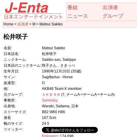
番組
出演者
ニュース
グループ
Home >
出演者
> M > Matsui Sakiko
松井咲子
名前:
Matsui Sakiko
日本語名:
松井咲子
ニックネーム:
Sakiko-san, Sakippe
日本語のニックネーム:
咲子さん、さきっぺ
生年月日:
1990年12月10日
(35歳)
サイン:
Sagittarius - Horse
血液型:
O
他:
AKB48 Team K member
元グループ:
ＡＫＢ４８
(7, チームA->チームA->チームA)
事務所:
Someday
出身地:
Warabi, Saitama, 日本
スリーサイズ:
B82 W60 H86
身長
167.5cm
靴のサイズ:
24.5
ツイッター:
Followers
: 174,696