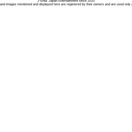
J-Enta: Japan Entertainment since 2010
 and images mentioned and displayed here are registered by their owners and are used only 