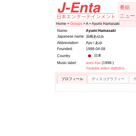
番組
ニュー
Home >
Groups
> A > Ayumi Hamasaki
Name:
Ayumi Hamasaki
Japanese name:
浜崎あゆみ
Abbreviation:
Ayu / あゆ
Founded:
1998-04-08
日本
Country:
Music label:
avex trax
(1998-)
Youtube video statistics
プロフィール
ディスコグラフィー