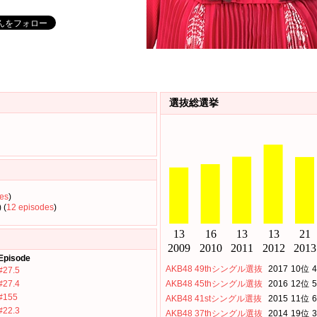
選抜総選挙
es
)
 (
12 episodes
)
Episode
AKB48 49thシングル選抜
2017
10位
4
#27.5
#27.4
AKB48 45thシングル選抜
2016
12位
5
#155
AKB48 41stシングル選抜
2015
11位
6
#22.3
AKB48 37thシングル選抜
2014
19位
3