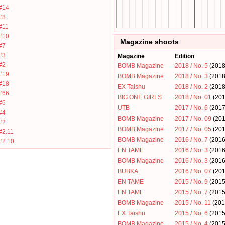
#14
#8
#11
#10
Magazine shoots
#7
#3
Magazine
Edition
#2
BOMB Magazine
2018 / No. 5
(201
#19
BOMB Magazine
2018 / No. 3
(201
#18
EX Taishu
2018 / No. 2
(201
#66
BIG ONE GIRLS
2018 / No. 01
(20
#6
UTB
2017 / No. 6
(201
#4
BOMB Magazine
2017 / No. 09
(20
#2
BOMB Magazine
2017 / No. 05
(20
#2.11
BOMB Magazine
2016 / No. 7
(201
#2.10
EN TAME
2016 / No. 3
(201
BOMB Magazine
2016 / No. 3
(201
BUBKA
2016 / No. 07
(20
EN TAME
2015 / No. 9
(201
EN TAME
2015 / No. 7
(201
BOMB Magazine
2015 / No. 11
(20
EX Taishu
2015 / No. 6
(201
BOMB Magazine
2015 / No. 4
(201