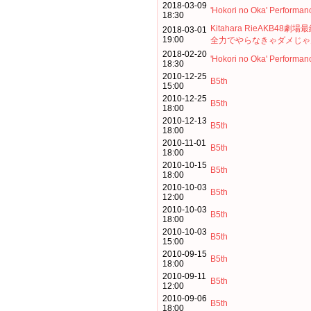
2018-03-09
'Hokori no Oka' Performan
18:30
Kitahara RieAKB48劇
2018-03-01
19:00
全力でやらなきゃダメじゃ
2018-02-20
'Hokori no Oka' Performan
18:30
2010-12-25
B5th
15:00
2010-12-25
B5th
18:00
2010-12-13
B5th
18:00
2010-11-01
B5th
18:00
2010-10-15
B5th
18:00
2010-10-03
B5th
12:00
2010-10-03
B5th
18:00
2010-10-03
B5th
15:00
2010-09-15
B5th
18:00
2010-09-11
B5th
12:00
2010-09-06
B5th
18:00