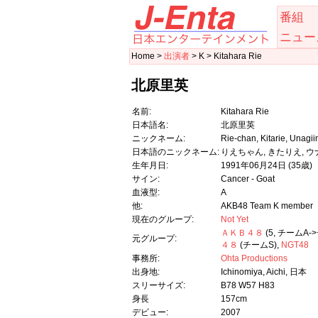
番組
ニュー
Home >
出演者
> K > Kitahara Rie
北原里英
名前:
Kitahara Rie
日本語名:
北原里英
ニックネーム:
Rie-chan, Kitarie, Unagii
日本語のニックネーム:
りえちゃん, きたりえ, 
生年月日:
1991年06月24日
(35歳)
サイン:
Cancer - Goat
血液型:
A
他:
AKB48 Team K member
現在のグループ:
Not Yet
ＡＫＢ４８
(5, チームA-
元グループ:
４８
(チームS),
NGT48
事務所:
Ohta Productions
出身地:
Ichinomiya, Aichi, 日本
スリーサイズ:
B78 W57 H83
身長
157cm
デビュー:
2007