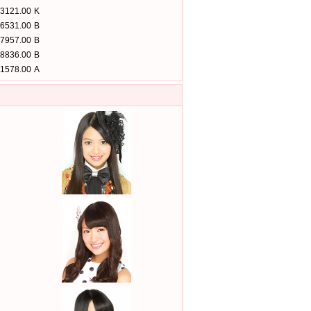
3121.00
K
6531.00
B
7957.00
B
8836.00
B
1578.00
A