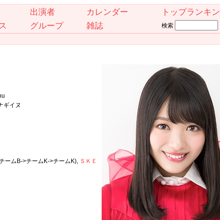
出演者
カレンダー
トップランキン
ス
グループ
雑誌
検索
nu
ウナギイヌ
>チームB->チームK->チームK),
ＳＫＥ