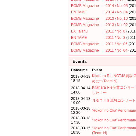
BOMB Magazine
2014 / No. 05
(20
EN TAME
2014 / No. 04
(20
BOMB Magazine
2013 / No. 10
(20
BOMB Magazine
2013 / No. 02
(20
EX Taishu
2011 / No. 8
(201
EN TAME
2011 / No. 3
(201
BOMB Magazine
2011 / No. 05
(20
BOMB Magazine
2011 / No. 04
(20
Events
Date/time
Event
Kitahara Rie NGT48
2018-04-18
18:15
めに~ (Team N)
Kitahara Rie卒業コ
2018-04-14
14:00
した！〜
2018-04-13
ＮＧＴ４８単独コンサート
19:00
2018-03-18
'Hokori no Oka' Performan
12:30
2018-03-18
'Hokori no Oka' Performan
17:30
2018-03-15
'Hokori no Oka' Perform
18:30
(Team N)