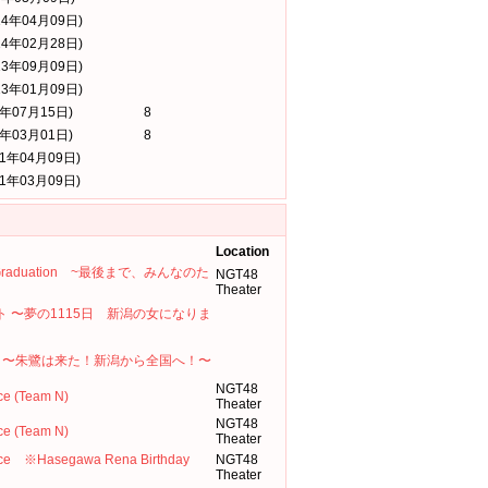
14年04月09日)
14年02月28日)
13年09月09日)
13年01月09日)
1年07月15日)
8
1年03月01日)
8
11年04月09日)
11年03月09日)
Location
劇場 Graduation ~最後まで、みんなのた
NGT48
Theater
ンサート 〜夢の1115日 新潟の女になりま
 〜朱鷺は来た！新潟から全国へ！〜
NGT48
ce (Team N)
Theater
NGT48
ce (Team N)
Theater
ance ※Hasegawa Rena Birthday
NGT48
Theater