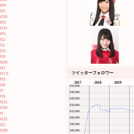
SP4
#15
#232
SP2
#231
SP1
#12
#11
#23
#10
#226
#21
ツイッターフォロワー
#17.5
#53
#20
#7
#19
#221
#220
#2
#212
#21
#208