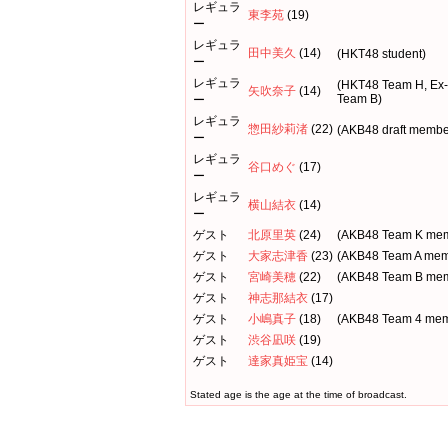
レギュラ
東李苑
(19)
ー
レギュラ
田中美久
(14)
(HKT48 student)
ー
レギュラ
(HKT48 Team H, Ex
矢吹奈子
(14)
Team B)
ー
レギュラ
惣田紗莉渚
(22)
(AKB48 draft membe
ー
レギュラ
谷口めぐ
(17)
ー
レギュラ
横山結衣
(14)
ー
ゲスト
北原里英
(24)
(AKB48 Team K me
ゲスト
大家志津香
(23)
(AKB48 Team A mem
ゲスト
宮崎美穂
(22)
(AKB48 Team B me
ゲスト
神志那結衣
(17)
ゲスト
小嶋真子
(18)
(AKB48 Team 4 mem
ゲスト
渋谷凪咲
(19)
ゲスト
達家真姫宝
(14)
Stated age is the age at the time of broadcast.