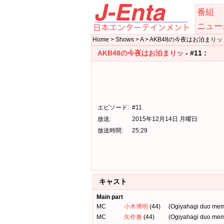
番組
ニュー
Home > Shows > A > AKB48の今夜はお泊まりッ > 
AKB48の今夜はお泊まりッ
- #11 :
エピソード:
#11
放送:
2015年12月14日 月曜日
放送時間:
25:29
キャスト
Main part
MC
小木博明
(44)
(Ogiyahagi duo me
MC
矢作兼
(44)
(Ogiyahagi duo me