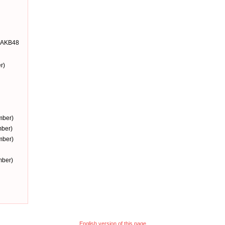
-AKB48
r)
mber)
ber)
mber)
ber)
English version of this page