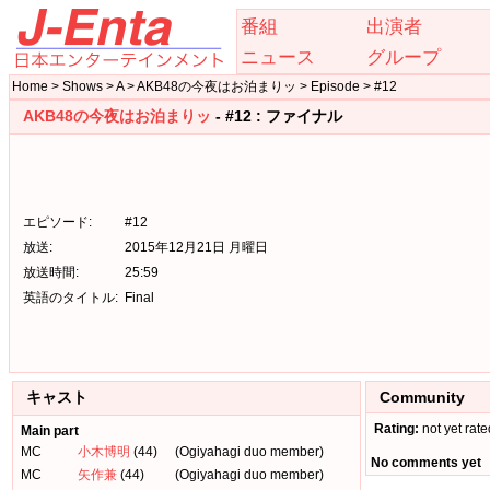
番組
出演者
ニュース
グループ
Home > Shows > A > AKB48の今夜はお泊まりッ > Episode > #12
AKB48の今夜はお泊まりッ
- #12 : ファイナル
エピソード:
#12
放送:
2015年12月21日 月曜日
放送時間:
25:59
英語のタイトル:
Final
キャスト
Community
Rating:
not yet rate
Main part
MC
小木博明
(44)
(Ogiyahagi duo member)
No comments yet
MC
矢作兼
(44)
(Ogiyahagi duo member)