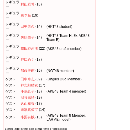
レギュラ
村山彩希
(18)
ー
レギュラ
東李苑
(19)
ー
レギュラ
田中美久
(14)
(HKT48 student)
ー
レギュラ
(HKT48 Team H, Ex-AKB48
矢吹奈子
(14)
Team B)
ー
レギュラ
惣田紗莉渚
(22)
(AKB48 draft member)
ー
レギュラ
谷口めぐ
(17)
ー
レギュラ
加藤美南
(16)
(NGT48 member)
ー
ゲスト
田中卓志
(39)
(Ungirls Duo Member)
ゲスト
神志那結衣
(17)
ゲスト
小嶋真子
(18)
(AKB48 Team 4 member)
ゲスト
渋谷凪咲
(19)
ゲスト
込山榛香
(17)
ゲスト
達家真姫宝
(14)
(AKB48 Team 8 Member,
ゲスト
小栗有以
(13)
LARME model)
Stated age is the age at the time of broadcast.