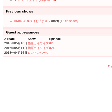
マスカットナイト
(
4 episodes
)
Previous shows
AKB48の今夜はお泊まりッ
(host) (
12 episodes
)
Guest appearances
Airdate
Show
Episode
2016年05月18日
指原カイワイズ
#25
2016年05月11日
指原カイワイズ
#24
2013年04月16日
ロンドンハーツ
Eng