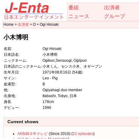
番組
出演者
ニュース
グループ
Home >
出演者
> O > Ogi Hiroaki
小木博明
名前:
Ogi Hiroaki
日本語名:
小木博明
ニックネーム:
Ogikun,Sensuogi, Ogiipun
日本語のニックネーム:
小木くん、センス小木、オギーブン
生年月日:
1971年08月16日
(54歳)
サイン:
Leo - Pig
血液型:
B
他:
Ogiyahagi duo member
出身地:
Itabashi, Tokyo, 日本
身長
178cm
デビュー:
1996
Current shows
AKB48ネ申テレビ
(Since 2010) (
52 episodes
)