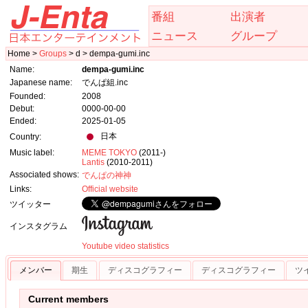
番組
出演者
ニュース
グループ
Home >
Groups
> d > dempa-gumi.inc
Name:
dempa-gumi.inc
Japanese name:
でんぱ組.inc
Founded:
2008
Debut:
0000-00-00
Ended:
2025-01-05
日本
Country:
Music label:
MEME TOKYO
(2011-)
Lantis
(2010-2011)
Associated shows:
でんぱの神神
Links:
Official website
ツイッター
インスタグラム
Youtube video statistics
メンバー
期生
ディスコグラフィー
ディスコグラフィー
ツ
Current members