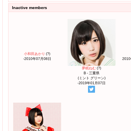
Inactive members
小和田あかり
(?)
-2010年07月08日
201
夢眠ねむ
(?)
B - 三重県
(ミント グリーン)
-2019年01月07日