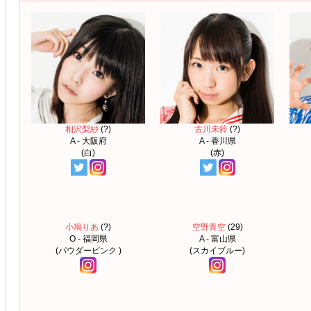
相沢梨紗
(?)
古川未鈴
(?)
A - 大阪府
A - 香川県
(白)
(赤)
小鳩りあ
(?)
空野青空
(29)
O - 福岡県
A - 富山県
(パウダーピンク )
(スカイブルー)