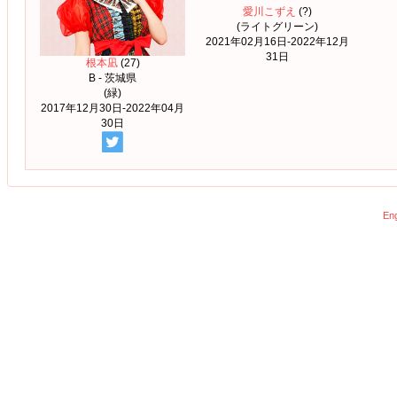
愛川こずえ
(?)
(ライトグリーン)
2021年02月16日-2022年12月
31日
根本凪
(27)
B - 茨城県
(緑)
2017年12月30日-2022年04月
30日
Eng