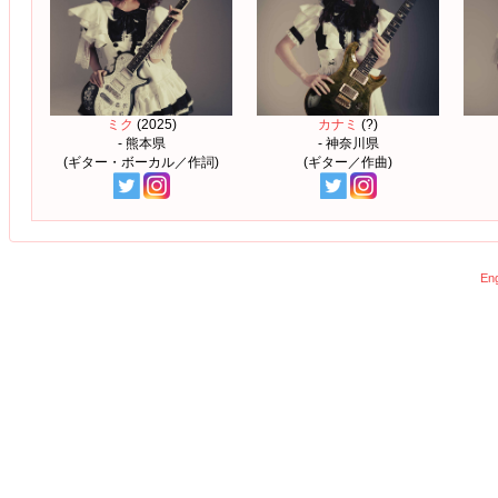
ミク
(2025)
カナミ
(?)
- 熊本県
- 神奈川県
(ギター・ボーカル／作詞)
(ギター／作曲)
Eng