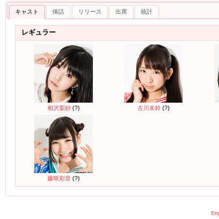
キャスト
挿話
リリース
出席
統計
レギュラー
相沢梨紗
(?)
古川未鈴
(?)
藤咲彩音
(?)
Eng