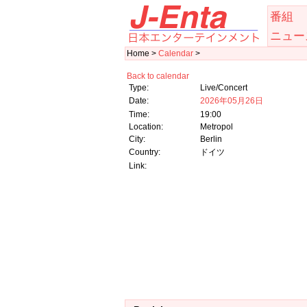
番組
ニュー
Home >
Calendar
>
Back to calendar
Type:
Live/Concert
Date:
2026年05月26日
Time:
19:00
Location:
Metropol
City:
Berlin
Country:
ドイツ
Link: