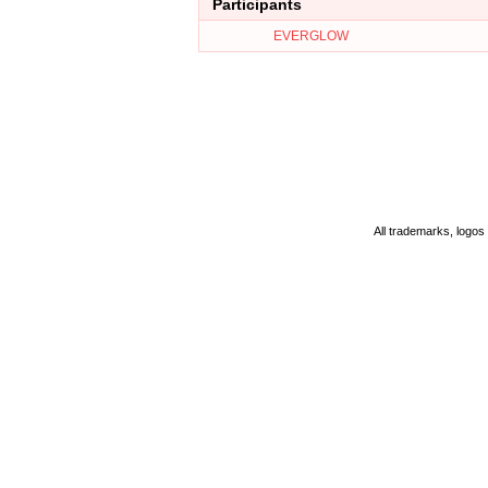
Participants
EVERGLOW
All trademarks, logos