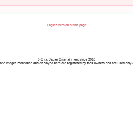
English version of this page
J-Enta: Japan Entertainment since 2010
 and images mentioned and displayed here are registered by their owners and are used only 