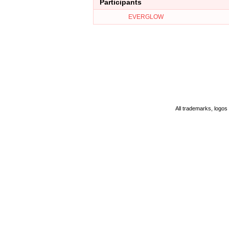
Participants
EVERGLOW
All trademarks, logos