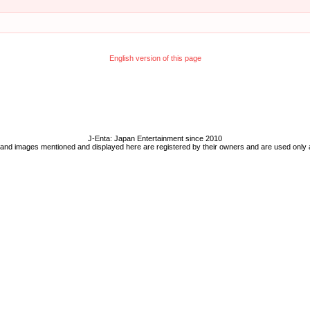
English version of this page
J-Enta: Japan Entertainment since 2010
 and images mentioned and displayed here are registered by their owners and are used only 