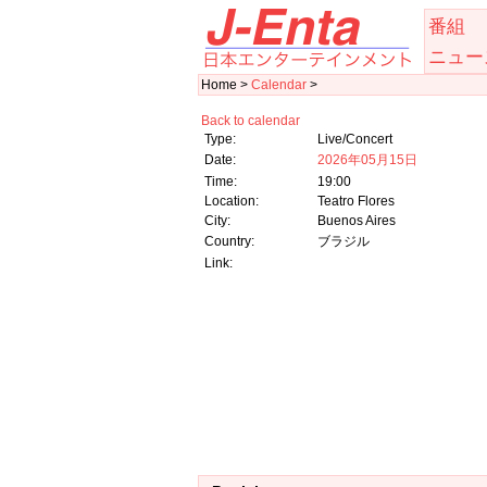
番組
ニュー
Home >
Calendar
>
Back to calendar
Type:
Live/Concert
Date:
2026年05月15日
Time:
19:00
Location:
Teatro Flores
City:
Buenos Aires
Country:
ブラジル
Link: