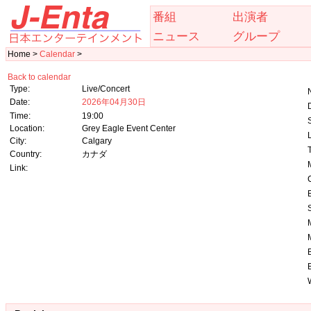
番組
出演者
ニュース
グループ
Home >
Calendar
>
Back to calendar
Type:
Live/Concert
Date:
2026年04月30日
Time:
19:00
Location:
Grey Eagle Event Center
City:
Calgary
Country:
カナダ
Link: