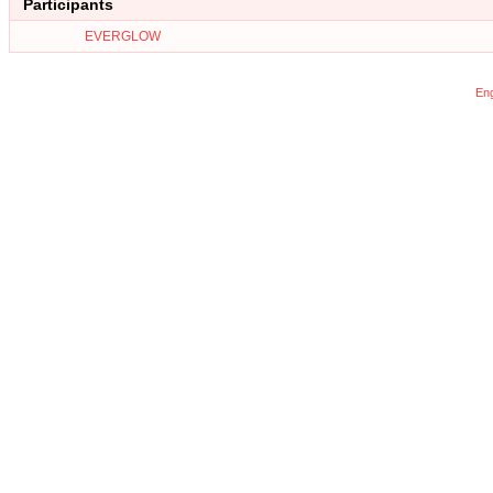
Participants
EVERGLOW
Eng