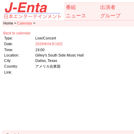
番組
出演者
ニュース
グループ
Home >
Calendar
>
Back to calendar
Type:
Live/Concert
Date:
2026年04月19日
Time:
19:00
Location:
Gilley's South Side Music Hall
City:
Dallas, Texas
Country:
アメリカ合衆国
Link: