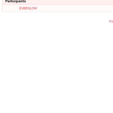
Participants
EVERGLOW
Eng