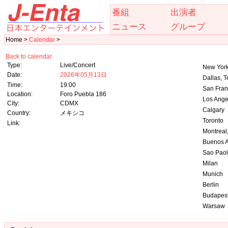
番組
出演者
ニュース
グループ
Home >
Calendar
>
Back to calendar
Type:
Live/Concert
New Yor
Date:
2026年05月13日
Dallas, 
Time:
19:00
San Franc
Location:
Foro Puebla 186
Los Angel
City:
CDMX
Calgary
Country:
メキシコ
Toronto
Link:
Montreal
Buenos A
Sao Pao
Milan
Munich
Berlin
Budapes
Warsaw