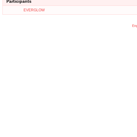
Participants
EVERGLOW
Eng