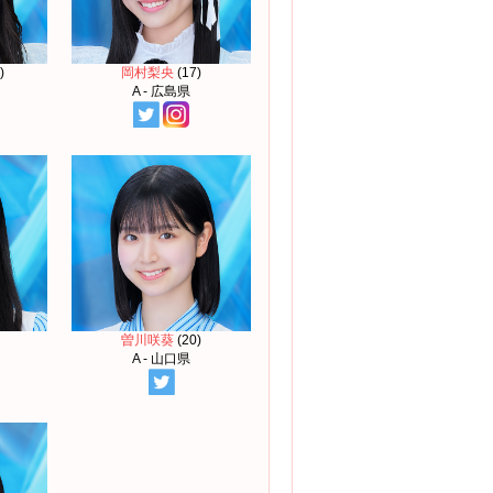
)
岡村梨央
(17)
A - 広島県
曽川咲葵
(20)
A - 山口県