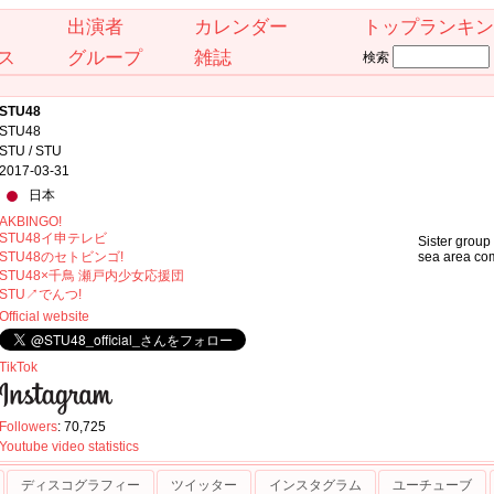
出演者
カレンダー
トップランキン
ス
グループ
雑誌
検索
STU48
STU48
STU / STU
2017-03-31
日本
AKBINGO!
STU48イ申テレビ
Sister group
STU48のセトビンゴ!
sea area com
STU48×千鳥 瀬戸内少女応援団
STU↗でんつ!
Official website
TikTok
Followers
: 70,725
Youtube video statistics
ディスコグラフィー
ツイッター
インスタグラム
ユーチューブ