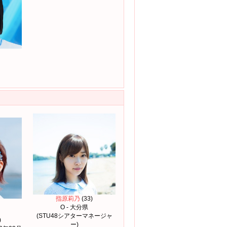
指原莉乃
(33)
O - 大分県
(STU48シアターマネージャ
)
ー)