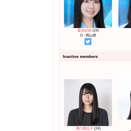
森末妃奈
(24)
O - 岡山県
Inactive members
溝口亜以子
(24)