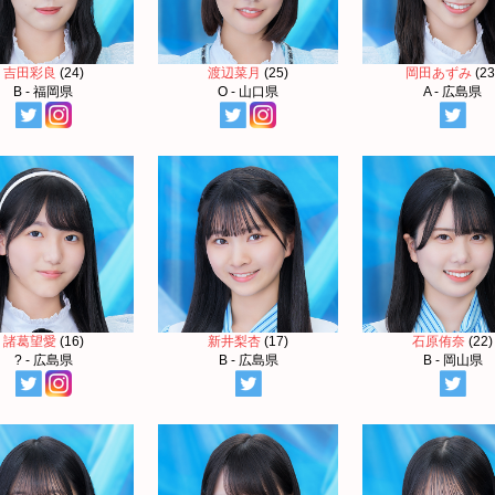
吉田彩良
(24)
渡辺菜月
(25)
岡田あずみ
(23
B - 福岡県
O - 山口県
A - 広島県
諸葛望愛
(16)
新井梨杏
(17)
石原侑奈
(22)
? - 広島県
B - 広島県
B - 岡山県