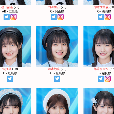
池田裕楽
(22)
内海里音
(23)
尾崎世里花
(28
AB - 広島県
O - 岡山県
O - 長崎県
迫姫華
(19)
清水紗良
(20)
高雄さやか
(27
O - 広島県
AB - 広島県
B - 福岡県