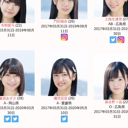
土路生優里
(27
門田桃奈
(26)
AB - 広島県
市岡愛弓
(22)
2017年03月31日-2019年08月
2017年03月31日-20
03月31日-2019年08月
11日
30日
11日
藤原あずさ
(28)
磯貝花音
(26)
新谷野々花
(22
A - 岡山県
A - 愛媛県
O - 広島県
03月31日-2020年03月
2017年03月31日-2020年05月
2017年03月31日-20
30日
10日
31日