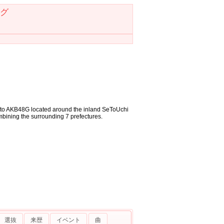
グ
 to AKB48G located around the inland SeToUchi
bining the surrounding 7 prefectures.
選抜
来歴
イベント
曲