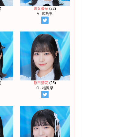
)
川又優菜
(22)
A - 広島県
)
原田清花
(25)
O - 福岡県