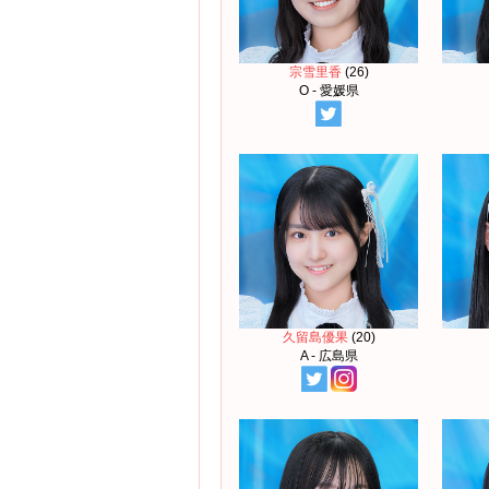
宗雪里香
(26)
O - 愛媛県
久留島優果
(20)
A - 広島県