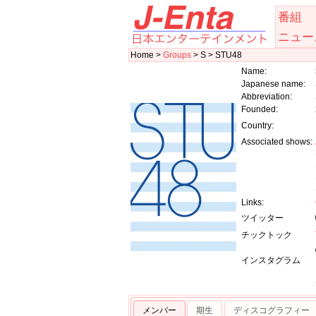
番組
ニュー
Home >
Groups
> S > STU48
Name:
Japanese name:
Abbreviation:
Founded:
Country:
Associated shows:
Links:
ツイッター
チックトック
インスタグラム
メンバー
期生
ディスコグラフィー