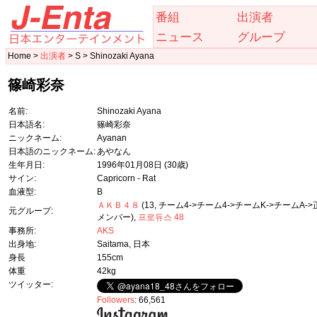
番組
出演者
ニュース
グループ
Home >
出演者
> S > Shinozaki Ayana
篠崎彩奈
名前:
Shinozaki Ayana
日本語名:
篠崎彩奈
ニックネーム:
Ayanan
日本語のニックネーム:
あやなん
生年月日:
1996年01月08日
(30歳)
サイン:
Capricorn - Rat
血液型:
B
ＡＫＢ４８
(13, チーム4->チーム4->チームK->チームA-
元グループ:
メンバー),
프로듀스 48
事務所:
AKS
出身地:
Saitama, 日本
身長
155cm
体重
42kg
ツイッター:
Followers
: 66,561