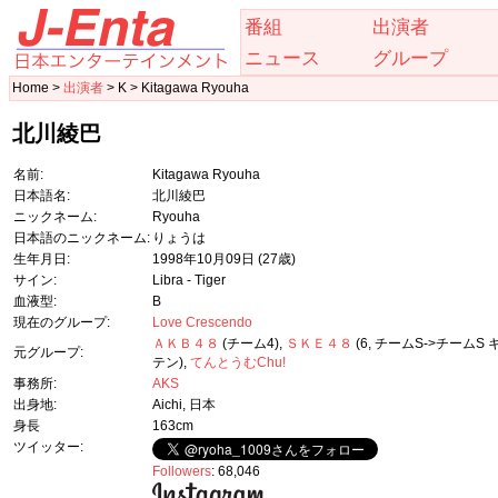
番組
出演者
ニュース
グループ
Home >
出演者
> K > Kitagawa Ryouha
北川綾巴
名前:
Kitagawa Ryouha
日本語名:
北川綾巴
ニックネーム:
Ryouha
日本語のニックネーム:
りょうは
生年月日:
1998年10月09日
(27歳)
サイン:
Libra - Tiger
血液型:
B
現在のグループ:
Love Crescendo
ＡＫＢ４８
(チーム4),
ＳＫＥ４８
(6, チームS->チームS
元グループ:
テン),
てんとうむChu!
事務所:
AKS
出身地:
Aichi, 日本
身長
163cm
ツイッター:
Followers
: 68,046