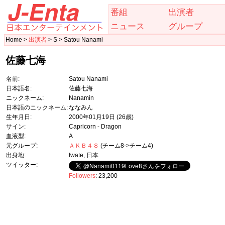
番組
出演者
ニュース
グループ
Home >
出演者
> S > Satou Nanami
佐藤七海
名前:
Satou Nanami
日本語名:
佐藤七海
ニックネーム:
Nanamin
日本語のニックネーム:
ななみん
生年月日:
2000年01月19日
(26歳)
サイン:
Capricorn - Dragon
血液型:
A
元グループ:
ＡＫＢ４８
(チーム8->チーム4)
出身地:
Iwate, 日本
ツイッター:
Followers
: 23,200