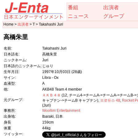
番組
出演者
ニュース
グループ
Home >
出演者
> T > Takahashi Juri
高橋朱里
名前:
Takahashi Juri
日本語名:
高橋朱里
ニックネーム:
Juri
日本語のニックネーム:
じゅり
生年月日:
1997年10月03日
(28歳)
サイン:
Libra - Ox
血液型:
A
他:
AKB48 Team 4 member
ＡＫＢ４８
(12, チーム4->チームA->チームA->チームB-
元グループ:
キャプテン->チームB キャプテン),
프로듀스 48
,
Rocket P
(Juri)
事務所:
Woollim Entertainment
出身地:
Ibaraki, 日本
身長
159cm
体重
44kg
ツイッター: