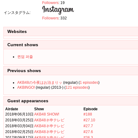
Followers
: 19
インスタグラム:
Followers
: 332
Websites
Current shows
퀸덤 퍼즐
Previous shows
AKB48の今夜はお泊まりッ
(regular) (
1 episodes
)
AKBINGO!
(regular) (2013-) (
121 episodes
)
Guest appearances
Airdate
Show
Episode
2018年06月10日
AKB48 SHOW!
#188
2018年03月25日
AKB48ネ申テレビ
#27.10
2018年03月04日
AKB48ネ申テレビ
#27.7
2018年02月25日
AKB48ネ申テレビ
#27.6
2017年09月17日
AKB48ネ申テレビ
#26.3