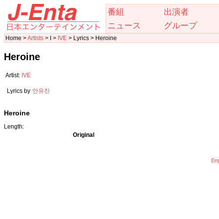
番組
出演者
ニュース
グループ
Home >
Artists
> I >
IVE
> Lyrics > Heroine
Heroine
Artist:
IVE
Lyrics by
안유진
Heroine
Length:
Original
Eng