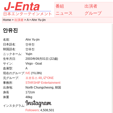
番組
出演者
ニュース
グループ
Home >
出演者
> A > Ahn Yu-jin
안유진
名前:
Ahn Yu-jin
日本語名:
안유진
韓国語名:
안유진
ニックネーム:
Yujin
生年月日:
2003年09月01日
(22歳)
サイン:
Virgo - Goat
血液型:
A
現在のグループ:
IVE
(YUJIN)
元グループ:
프로듀스 48
,
IZ*ONE
事務所:
STARSHIP Entertainment
出身地:
North Chungcheong, 韓国
身長
172cm
体重
48kg
インスタグラム:
Followers
: 4,508,501