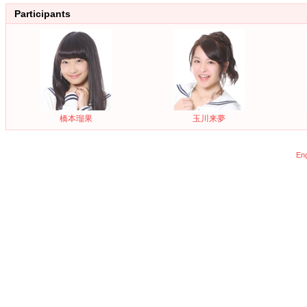
Participants
橋本瑠果
玉川来夢
Eng