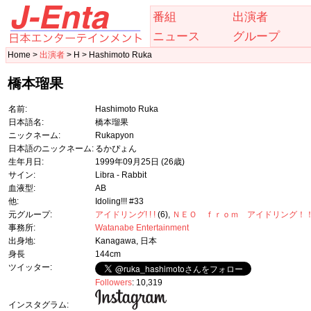
番組
出演者
ニュース
グループ
Home >
出演者
> H > Hashimoto Ruka
橋本瑠果
名前:
Hashimoto Ruka
日本語名:
橋本瑠果
ニックネーム:
Rukapyon
日本語のニックネーム:
るかぴょん
生年月日:
1999年09月25日
(26歳)
サイン:
Libra - Rabbit
血液型:
AB
他:
Idoling!!! #33
元グループ:
アイドリング! ! !
(6),
ＮＥＯ ｆｒｏｍ アイドリング！
事務所:
Watanabe Entertainment
出身地:
Kanagawa, 日本
身長
144cm
ツイッター:
Followers
: 10,319
インスタグラム: