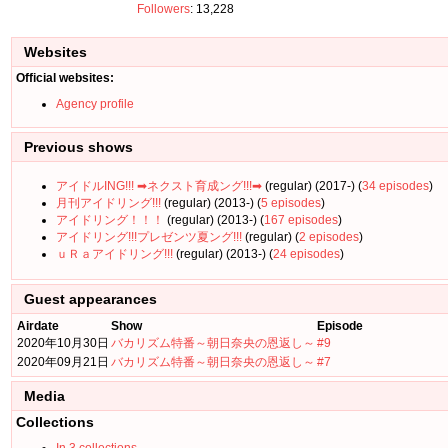
Followers
: 13,228
Websites
Official websites:
Agency profile
Previous shows
アイドルING!!! ➡ネクスト育成ング!!!➡
(regular) (2017-) (
34 episodes
)
月刊アイドリング!!!
(regular) (2013-) (
5 episodes
)
アイドリング！！！
(regular) (2013-) (
167 episodes
)
アイドリング!!!プレゼンツ夏ング!!!
(regular) (
2 episodes
)
ｕＲａアイドリング!!!
(regular) (2013-) (
24 episodes
)
Guest appearances
Airdate
Show
Episode
2020年10月30日
バカリズム特番～朝日奈央の恩返し～
#9
2020年09月21日
バカリズム特番～朝日奈央の恩返し～
#7
Media
Collections