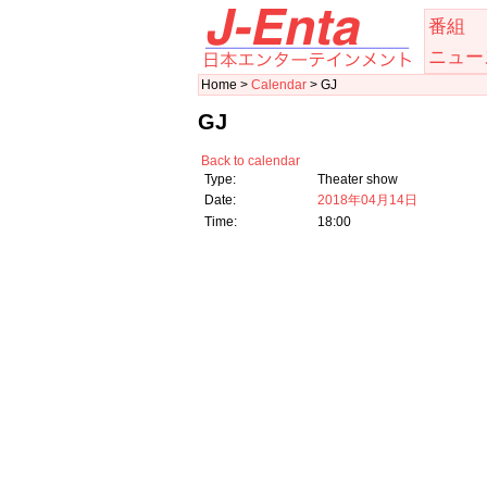
番組
ニュー
Home >
Calendar
> GJ
GJ
Back to calendar
Type:
Theater show
Date:
2018年04月14日
Time:
18:00