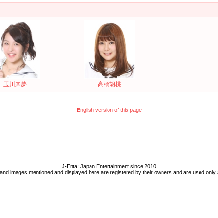
玉川来夢
高橋胡桃
English version of this page
J-Enta: Japan Entertainment since 2010
 and images mentioned and displayed here are registered by their owners and are used only 