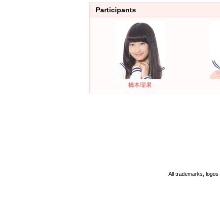
Participants
橋本瑠果
All trademarks, logos