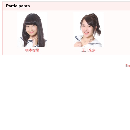
Participants
橋本瑠果
玉川来夢
Eng