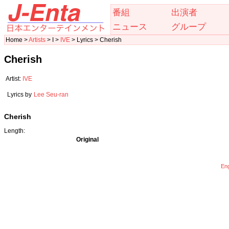
番組
出演者
ニュース
グループ
Home >
Artists
> I >
IVE
> Lyrics > Cherish
Cherish
Artist:
IVE
Lyrics by
Lee Seu-ran
Cherish
Length:
Original
Eng