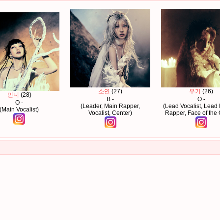
소연
(27)
우기
(26)
민니
(28)
B -
O -
O -
(Leader, Main Rapper,
(Lead Vocalist, Lead
(Main Vocalist)
Vocalist, Center)
Rapper, Face of the