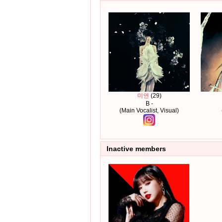
미연
(29)
B -
(Main Vocalist, Visual)
Inactive members