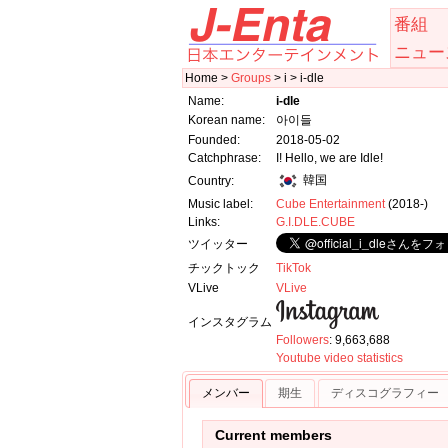
番組
ニュー
Home >
Groups
> i > i-dle
Name:
i-dle
Korean name:
아이들
Founded:
2018-05-02
Catchphrase:
I! Hello, we are Idle!
韓国
Country:
Music label:
Cube Entertainment
(2018-)
Links:
G.I.DLE.CUBE
ツイッター
チックトック
TikTok
VLive
VLive
インスタグラム
Followers
: 9,663,688
Youtube video statistics
メンバー
期生
ディスコグラフィー
Current members