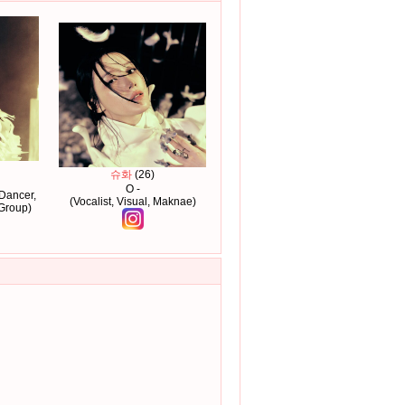
슈화
(26)
O -
 Dancer,
(Vocalist, Visual, Maknae)
 Group)