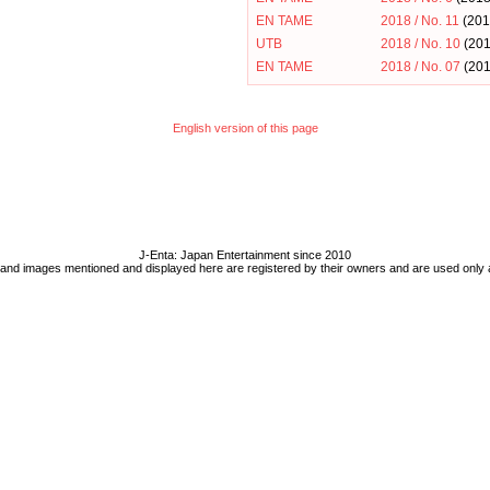
EN TAME
2018 / No. 11
(20
UTB
2018 / No. 10
(20
EN TAME
2018 / No. 07
(20
English version of this page
J-Enta: Japan Entertainment since 2010
 and images mentioned and displayed here are registered by their owners and are used only 