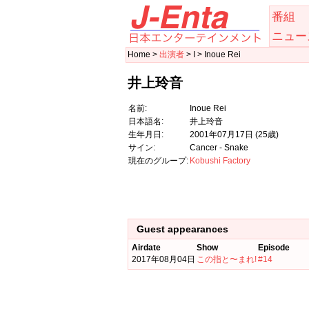
番組
ニュー
Home >
出演者
> I > Inoue Rei
井上玲音
名前:
Inoue Rei
日本語名:
井上玲音
生年月日:
2001年07月17日
(25歳)
サイン:
Cancer - Snake
現在のグループ:
Kobushi Factory
Guest appearances
Airdate
Show
Episode
2017年08月04日
この指と〜まれ!
#14