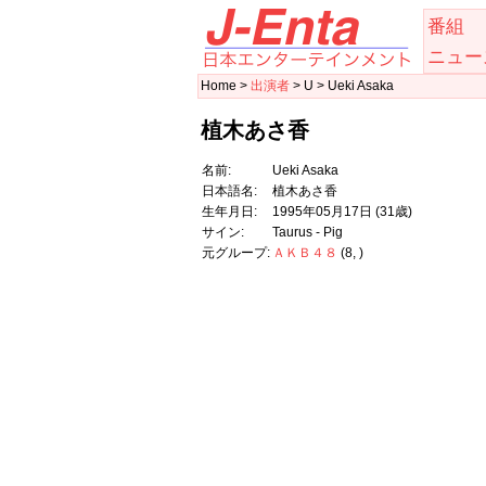
番組
ニュー
Home >
出演者
> U > Ueki Asaka
植木あさ香
名前:
Ueki Asaka
日本語名:
植木あさ香
生年月日:
1995年05月17日
(31歳)
サイン:
Taurus - Pig
元グループ:
ＡＫＢ４８
(8, )