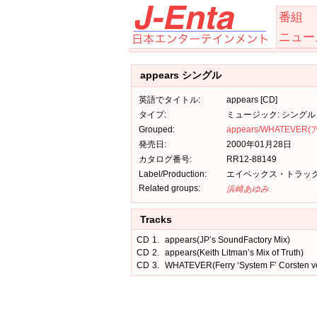
番組
ニュー
appears シングル
英語でタイトル:
appears [CD]
タイプ:
ミュージック: シングル
Grouped:
appears/WHATEVER
発売日:
2000年01月28日
カタログ番号:
RR12-88149
Label/Production:
エイベックス・トラッ
Related groups:
浜崎あゆみ
Tracks
CD
1.
appears(JP’s SoundFactory Mix)
CD
2.
appears(Keith Litman’s Mix of Truth)
CD
3.
WHATEVER(Ferry ‘System F’ Corsten vo