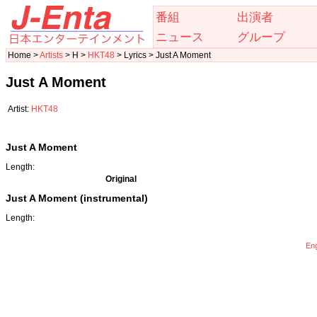
番組
出演者
ニュース
グループ
Home >
Artists
> H >
HKT48
> Lyrics > Just A Moment
Just A Moment
Artist:
HKT48
Just A Moment
Length:
Original
Just A Moment (instrumental)
Length:
Eng