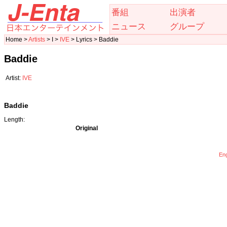
番組
出演者
ニュース
グループ
Home >
Artists
> I >
IVE
> Lyrics > Baddie
Baddie
Artist:
IVE
Baddie
Length:
Original
Eng