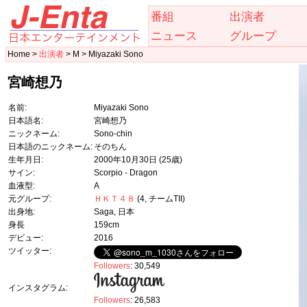
番組
出演者
ニュース
グループ
Home >
出演者
> M > Miyazaki Sono
宮崎想乃
名前:
Miyazaki Sono
日本語名:
宮崎想乃
ニックネーム:
Sono-chin
日本語のニックネーム:
そのちん
生年月日:
2000年10月30日
(25歳)
サイン:
Scorpio - Dragon
血液型:
A
元グループ:
ＨＫＴ４８
(4, チームTII)
出身地:
Saga, 日本
身長
159cm
デビュー:
2016
ツイッター:
Followers
: 30,549
インスタグラム:
Followers
: 26,583