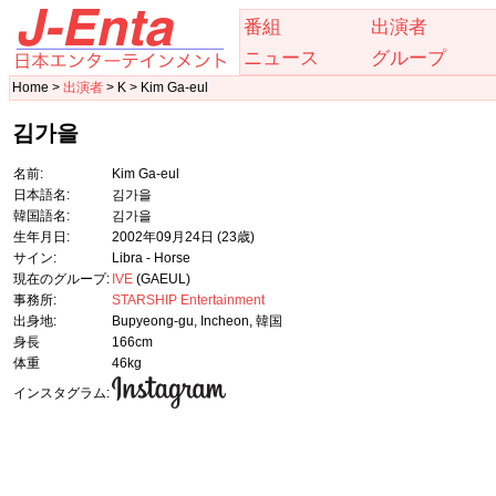
番組
出演者
ニュース
グループ
Home >
出演者
> K > Kim Ga-eul
김가을
名前:
Kim Ga-eul
日本語名:
김가을
韓国語名:
김가을
生年月日:
2002年09月24日
(23歳)
サイン:
Libra - Horse
現在のグループ:
IVE
(GAEUL)
事務所:
STARSHIP Entertainment
出身地:
Bupyeong-gu, Incheon, 韓国
身長
166cm
体重
46kg
インスタグラム: