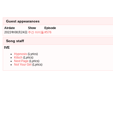
Guest appearances
Airdate
Show
Episode
2022年08月24日
주간 아이돌
#576
Song staff
IVE
Hypnosis
(Lyrics)
Kitsch
(Lyrics)
Next Page
(Lyrics)
Not Your Girl
(Lyrics)