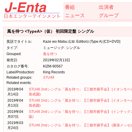
番組
出演者
ニュース
グループ
風を待つ <TypeA>（仮） 初回限定盤 シングル
英語でタイトル:
Kaze wo Matsu (Ltd. Edition) (Type A) [CD+DVD]
タイプ:
ミュージック: シングル
Grouped:
風を待つ
発売日:
2019年02月13日
カタログ番号:
KIZM-90567
Label/Production:
King Records
Related groups:
STU48
Related events:
2019年04
STU48 2ndシングル「風を待つ」【三都市握手会】 (イオンモー
月14日
島祇園)
2019年04
STU48 2ndシングル「風を待つ」【三都市握手会】 (イオンモー
月13日
島祇園)
2019年04
STU48 2ndシングル「風を待つ」【三都市握手会】 (インテック
月07日
阪)
2019年03
STU48 2ndシングル「風を待つ」【三都市握手会】 (幕張メッセ)
月24日