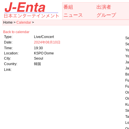
番組
出演者
ニュース
グループ
Home >
Calendar
>
Back to calendar
Type:
Live/Concert
Se
Date:
2024年08月10日
Se
Time:
19:30
Y
Location:
KSPO Dome
Y
City:
Seoul
Ja
Country:
韓国
Ja
Link:
B
F
F
O
O
Ku
Si
Ta
Lo
Oa