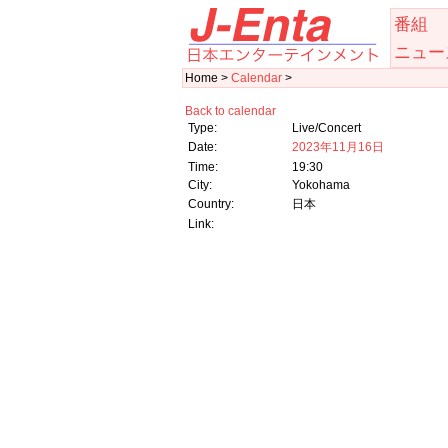
番組
ニュー
Home >
Calendar
>
Back to calendar
Type:
Live/Concert
Date:
2023年11月16日
Time:
19:30
City:
Yokohama
Country:
日本
Link: