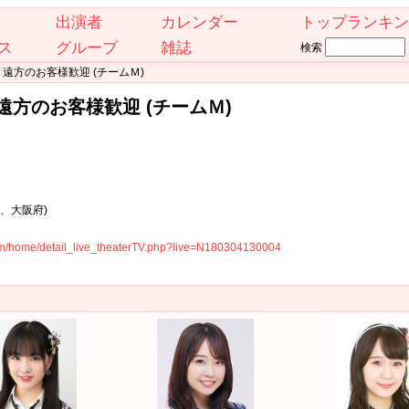
出演者
カレンダー
トップランキン
ス
グループ
雑誌
検索
遠方のお客様歓迎 (チームＭ)
方のお客様歓迎 (チームＭ)
市、大阪府)
.com/home/detail_live_theaterTV.php?live=N180304130004