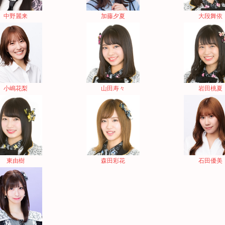
中野麗来
加藤夕夏
大段舞依
小嶋花梨
山田寿々
岩田桃夏
東由樹
森田彩花
石田優美