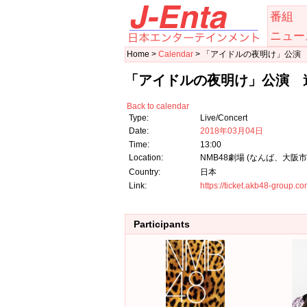
番組
ニュー
Home >
Calendar
> 「アイドルの夜明け」公演 
「アイドルの夜明け」公演 遠
Back to calendar
Type:
Live/Concert
Date:
2018年03月04日
Time:
13:00
Location:
NMB48劇場 (なんば、大阪
Country:
日本
Link:
https://ticket.akb48-group
Participants