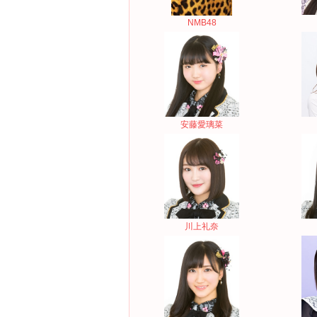
NMB48
安藤愛璃菜
川上礼奈