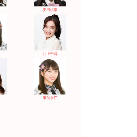
安田桃寧
川上千尋
磯佳奈江