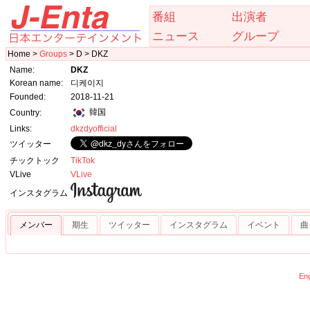
番組
出演者
ニュース
グループ
Home >
Groups
> D > DKZ
Name:
DKZ
Korean name:
디케이지
Founded:
2018-11-21
韓国
Country:
Links:
dkzdyofficial
ツイッター
チックトック
TikTok
VLive
VLive
インスタグラム
メンバー
期生
ツイッター
インスタグラム
イベント
曲
Eng