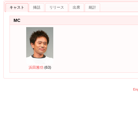
キャスト
挿話
リリース
出席
統計
MC
浜田雅功
(63)
Eng