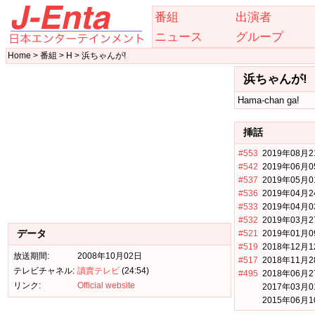
番組
出演者
ニュース
グループ
Home > 番組 > H > 浜ちゃんが!
浜ちゃんが!
Hama-chan ga!
挿話
#553
2019年08月
#542
2019年06月
#537
2019年05月
#536
2019年04月
#533
2019年04月
#532
2019年03月
データ
#521
2019年01月
#519
2018年12月
放送期間:
2008年10月02日
#517
2018年11月
テレビチャネル:
讀賣テレビ
(24:54)
#495
2018年06月
リンク:
Official website
2017年03月
2015年06月